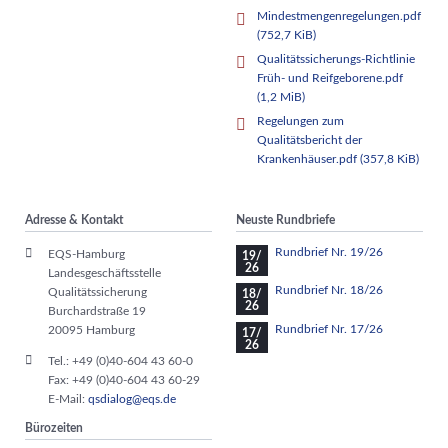
Mindestmengenregelungen.pdf
(752,7 KiB)
Qualitätssicherungs-Richtlinie
Früh- und Reifgeborene.pdf
(1,2 MiB)
Regelungen zum
Qualitätsbericht der
Krankenhäuser.pdf
(357,8 KiB)
Adresse & Kontakt
Neuste Rundbriefe
Rundbrief Nr. 19/26
EQS-Hamburg
19/
26
Landesgeschäftsstelle
Rundbrief Nr. 18/26
Qualitätssicherung
18/
26
Burchardstraße 19
Rundbrief Nr. 17/26
20095 Hamburg
17/
26
Tel.: +49 (0)40-604 43 60-0
Fax: +49 (0)40-604 43 60-29
E-Mail:
qsdialog@eqs.de
Bürozeiten