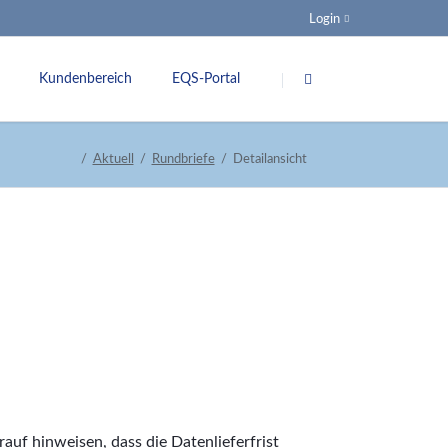
Login
Navigation
überspringen
Kundenbereich
EQS-Portal
ung
Spezifikationen
Aktuell
Rundbriefe
Detailansicht
nsquoten
G-BA
Veranstaltungen
Links
nkungsgremium
uf hinweisen, dass die Datenlieferfrist