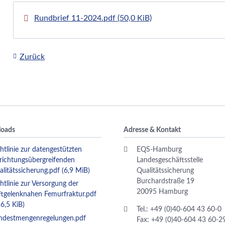
Rundbrief 11-2024.pdf
(50,0 KiB)
Zurück
oads
Adresse & Kontakt
htlinie zur datengestützten
EQS-Hamburg
nrichtungsübergreifenden
Landesgeschäftsstelle
alitätssicherung.pdf
(6,9 MiB)
Qualitätssicherung
Burchardstraße 19
htlinie zur Versorgung der
20095 Hamburg
ftgelenknahen Femurfraktur.pdf
6,5 KiB)
Tel.: +49 (0)40-604 43 60-0
ndestmengenregelungen.pdf
Fax: +49 (0)40-604 43 60-2