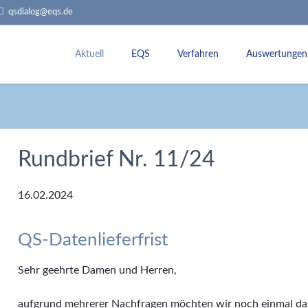
qsdialog@eqs.de
Aktuell
EQS
Verfahren
Auswertungen
Termine
Über uns
Externe Qualitätssicherung
Jahresauswert
Rundbriefe
Team
Leistungsbereiche
Dokumentatio
Historie
Sollstatistik
QI-Datenbank
Rundbrief Nr. 11/24
Aufgaben + Ziele
Rückmeldeberichte
Qualitätsvergleiche
Stellungnahmeverfahren
16.02.2024
Fachkommissonen
Datenvalidierung
Landesarbeitsgemeinschaft (LAG) und Le
QS-Datenlieferfrist
Sehr geehrte Damen und Herren,
aufgrund mehrerer Nachfragen möchten wir noch einmal dara