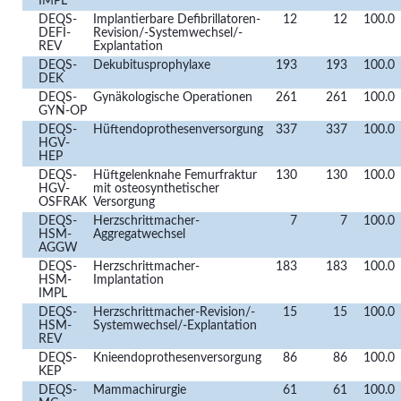
IMPL
DEQS-
Implantierbare Defibrillatoren-
12
12
100.0
DEFI-
Revision/-Systemwechsel/-
REV
Explantation
DEQS-
Dekubitusprophylaxe
193
193
100.0
DEK
DEQS-
Gynäkologische Operationen
261
261
100.0
GYN-OP
DEQS-
Hüftendoprothesenversorgung
337
337
100.0
HGV-
HEP
DEQS-
Hüftgelenknahe Femurfraktur
130
130
100.0
HGV-
mit osteosynthetischer
OSFRAK
Versorgung
DEQS-
Herzschrittmacher-
7
7
100.0
HSM-
Aggregatwechsel
AGGW
DEQS-
Herzschrittmacher-
183
183
100.0
HSM-
Implantation
IMPL
DEQS-
Herzschrittmacher-Revision/-
15
15
100.0
HSM-
Systemwechsel/-Explantation
REV
DEQS-
Knieendoprothesenversorgung
86
86
100.0
KEP
DEQS-
Mammachirurgie
61
61
100.0