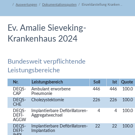
Auswertungen
Dokumentationsquoten
Einzeldarstellung Kranken ..
Ev. Amalie Sieveking-
Krankenhaus 2024
Bundesweit verpflichtende
Leistungsbereiche
Nr.
Leistungsbereich
Soll
Ist
Quote
DEQS-
Ambulant erworbene
446
446
100.0
CAP
Pneumonie
DEQS-
Cholezystektomie
226
226
100.0
CHE
DEQS-
Implantierbare Defibrillatoren-
4
4
100.0
DEFI-
Aggregatwechsel
AGGW
DEQS-
Implantierbare Defibrillatoren-
22
22
100.0
DEFI-
Implantation