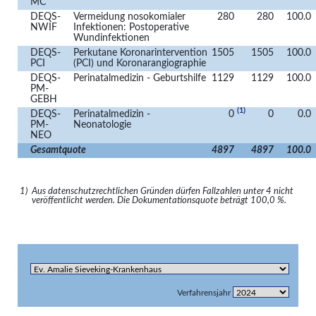
MC
DEQS-
Vermeidung nosokomialer
280
280
100.0
NWIF
Infektionen: Postoperative
Wundinfektionen
DEQS-
Perkutane Koronarintervention
1505
1505
100.0
PCI
(PCI) und Koronarangiographie
DEQS-
Perinatalmedizin - Geburtshilfe
1129
1129
100.0
PM-
GEBH
(1)
DEQS-
Perinatalmedizin -
0
0
0.0
PM-
Neonatologie
NEO
Gesamtquote
4897
4897
100.0
1)
Aus datenschutzrechtlichen Gründen dürfen Fallzahlen unter 4 nicht
veröffentlicht werden. Die Dokumentationsquote beträgt 100,0 %.
Verfahrensjahr