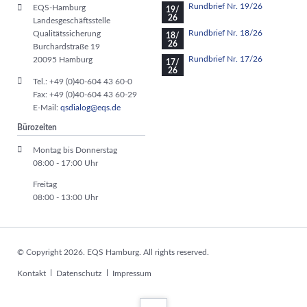
Rundbrief Nr. 19/26
EQS-Hamburg
19/
26
Landesgeschäftsstelle
Rundbrief Nr. 18/26
Qualitätssicherung
18/
26
Burchardstraße 19
Rundbrief Nr. 17/26
20095 Hamburg
17/
26
Tel.: +49 (0)40-604 43 60-0
Fax: +49 (0)40-604 43 60-29
E-Mail:
qsdialog@eqs.de
Bürozeiten
Montag bis Donnerstag
08:00 - 17:00 Uhr
Freitag
08:00 - 13:00 Uhr
© Copyright 2026. EQS Hamburg. All rights reserved.
Navigation
Kontakt
Datenschutz
Impressum
überspringen