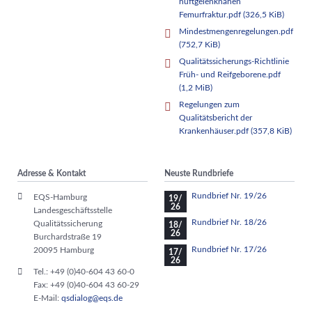
hüftgelenknahen
Femurfraktur.pdf
(326,5 KiB)
Mindestmengenregelungen.pdf
(752,7 KiB)
Qualitätssicherungs-Richtlinie
Früh- und Reifgeborene.pdf
(1,2 MiB)
Regelungen zum
Qualitätsbericht der
Krankenhäuser.pdf
(357,8 KiB)
Adresse & Kontakt
Neuste Rundbriefe
Rundbrief Nr. 19/26
EQS-Hamburg
19/
26
Landesgeschäftsstelle
Rundbrief Nr. 18/26
Qualitätssicherung
18/
26
Burchardstraße 19
Rundbrief Nr. 17/26
20095 Hamburg
17/
26
Tel.: +49 (0)40-604 43 60-0
Fax: +49 (0)40-604 43 60-29
E-Mail:
qsdialog@eqs.de