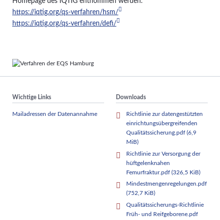
Homepage des IQTIG entnommen werden.
https://iqtig.org/qs-verfahren/hsm/
https://iqtig.org/qs-verfahren/defi/
Wichtige Links
Downloads
Mailadressen der Datenannahme
Richtlinie zur datengestützten
einrichtungsübergreifenden
Qualitätssicherung.pdf
(6,9
MiB)
Richtlinie zur Versorgung der
hüftgelenknahen
Femurfraktur.pdf
(326,5 KiB)
Mindestmengenregelungen.pdf
(752,7 KiB)
Qualitätssicherungs-Richtlinie
Früh- und Reifgeborene.pdf