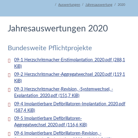
Auswertungen
Jahresauswertung
2020
Jahresauswertungen 2020
Bundesweite Pflichtprojekte
09-1 Herzschrittmacher-Erstimplantation_2020.pdf
(288,1
KiB)
09-2 Herzschrittmacher-Aggregatwechsel_2020.pdf
(119,1
KiB)
09-3 Herzschrittmacher-Revision, -Systemwechsel, -
Explantation_2020.pdf
(151,7 KiB)
09-4 Implantierbare Defibrillatoren-Implantation_2020.pdf
(587,4 KiB)
09-5 Implantierbare Defibrillatoren-
Aggregatwechsel_2020.pdf
(116,6 KiB)
09-6 Implantierbare Defibrillatoren-Revision, -