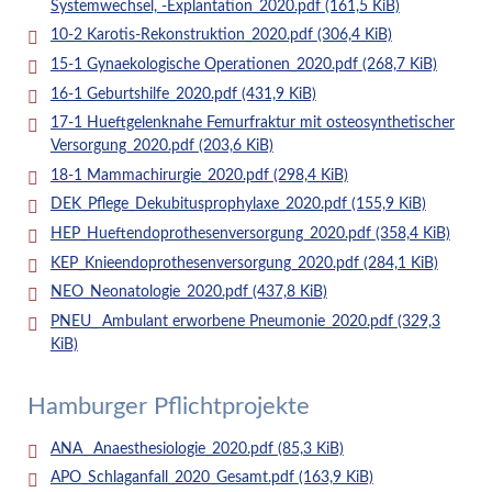
Systemwechsel, -Explantation_2020.pdf
(161,5 KiB)
10-2 Karotis-Rekonstruktion_2020.pdf
(306,4 KiB)
15-1 Gynaekologische Operationen_2020.pdf
(268,7 KiB)
16-1 Geburtshilfe_2020.pdf
(431,9 KiB)
17-1 Hueftgelenknahe Femurfraktur mit osteosynthetischer
Versorgung_2020.pdf
(203,6 KiB)
18-1 Mammachirurgie_2020.pdf
(298,4 KiB)
DEK_Pflege_Dekubitusprophylaxe_2020.pdf
(155,9 KiB)
HEP_Hueftendoprothesenversorgung_2020.pdf
(358,4 KiB)
KEP_Knieendoprothesenversorgung_2020.pdf
(284,1 KiB)
NEO_Neonatologie_2020.pdf
(437,8 KiB)
PNEU_ Ambulant erworbene Pneumonie_2020.pdf
(329,3
KiB)
Hamburger Pflichtprojekte
ANA_ Anaesthesiologie_2020.pdf
(85,3 KiB)
APO_Schlaganfall_2020_Gesamt.pdf
(163,9 KiB)