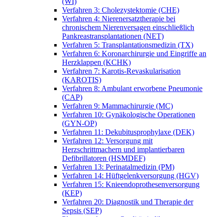
(WI)
Verfahren 3: Cholezystektomie (CHE)
Verfahren 4: Nierenersatztherapie bei
chronischem Nierenversagen einschließlich
Pankreastransplantationen (NET)
Verfahren 5: Transplantationsmedizin (TX)
Verfahren 6: Koronarchirurgie und Eingriffe an
Herzklappen (KCHK)
Verfahren 7: Karotis-Revaskularisation
(KAROTIS)
Verfahren 8: Ambulant erworbene Pneumonie
(CAP)
Verfahren 9: Mammachirurgie (MC)
Verfahren 10: Gynäkologische Operationen
(GYN-OP)
Verfahren 11: Dekubitusprophylaxe (DEK)
Verfahren 12: Versorgung mit
Herzschrittmachern und implantierbaren
Defibrillatoren (HSMDEF)
Verfahren 13: Perinatalmedizin (PM)
Verfahren 14: Hüftgelenkversorgung (HGV)
Verfahren 15: Knieendoprothesenversorgung
(KEP)
Verfahren 20: Diagnostik und Therapie der
Sepsis (SEP)