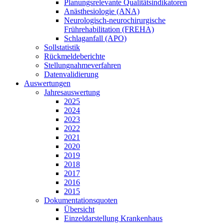
Planungsrelevante Qualitätsindikatoren
Anästhesiologie (ANA)
Neurologisch-neurochirurgische
Frührehabilitation (FREHA)
Schlaganfall (APO)
Sollstatistik
Rückmeldeberichte
Stellungnahmeverfahren
Datenvalidierung
Auswertungen
Jahresauswertung
2025
2024
2023
2022
2021
2020
2019
2018
2017
2016
2015
Dokumentationsquoten
Übersicht
Einzeldarstellung Krankenhaus