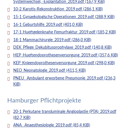
Systemwechsel, -Explantation_2019.pdf
(167,9 KiB)
10-2 Karotis-Rekonstruktion_2019.pdf
(286,1 KiB)
15-1 Gynaekologische Operationen_2019.pdf
(288,9 KiB)
16-1 Geburtshilfe_2019.pdf
(401,0 KiB)
17-1 Hueftgelenknahe Femurfraktur_2019.pdf
(185,2 KiB)
18-1 Mammachirurgie_2019.pdf
(286,0 KiB)
DEK_Pflege_Dekubitusprophylaxe_2019.pdf
(140,8 KiB)
HEP_Hueftendoprothesenversorgung_2019.pdf
(357,6 KiB)
KEP_Knieendoprothesenversorgung_2019.pdf
(298,0 KiB)
NEO_Neonatologie_2019.pdf
(411,5 KiB)
PNEU_ Ambulant erworbene Pneumonie_2019.pdf
(236,3
KiB)
Hamburger Pflichtprojekte
20-1 Perkutane transluminale Angioplastie (PTA)_2019.pdf
(82,7 KiB)
ANA_ Anaesthesiologie_2019.pdf
(85,4 KiB)