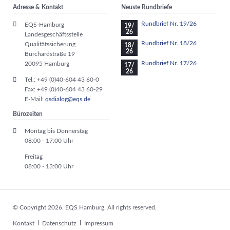
Adresse & Kontakt
Neuste Rundbriefe
Rundbrief Nr. 19/26
EQS-Hamburg
19/
26
Landesgeschäftsstelle
Rundbrief Nr. 18/26
Qualitätssicherung
18/
26
Burchardstraße 19
Rundbrief Nr. 17/26
20095 Hamburg
17/
26
Tel.: +49 (0)40-604 43 60-0
Fax: +49 (0)40-604 43 60-29
E-Mail:
qsdialog@eqs.de
Bürozeiten
Montag bis Donnerstag
08:00 - 17:00 Uhr
Freitag
08:00 - 13:00 Uhr
© Copyright 2026. EQS Hamburg. All rights reserved.
Navigation
Kontakt
Datenschutz
Impressum