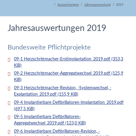
Auswertungen
Jahresauswertung
2019
Jahresauswertungen 2019
Bundesweite Pflichtprojekte
09-1 Herzschrittmacher-Erstimplantation_2019.pdf
(353,3
KiB)
09-2 Herzschrittmacher-Aggregatwechsel_2019.pdf
(125,9
KiB)
09-3 Herzschrittmacher-Revision, -Systemwechsel, -
Explantation_2019.pdf
(155,9 KiB)
09-4 Implantierbare Defibrillatoren-Implantation_2019.pdf
(697,5 KiB)
09-5 Implantierbare Defibrillatoren-
Aggregatwechsel_2019.pdf
(123,0 KiB)
09-6 Implantierbare Defibrillatoren-Revision, -