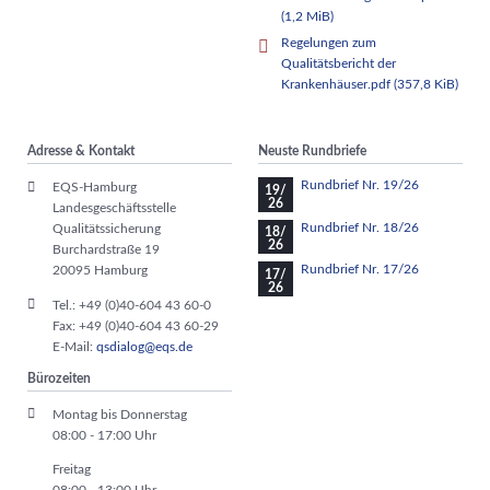
(1,2 MiB)
Regelungen zum
Qualitätsbericht der
Krankenhäuser.pdf
(357,8 KiB)
Adresse & Kontakt
Neuste Rundbriefe
Rundbrief Nr. 19/26
EQS-Hamburg
19/
26
Landesgeschäftsstelle
Rundbrief Nr. 18/26
Qualitätssicherung
18/
26
Burchardstraße 19
Rundbrief Nr. 17/26
20095 Hamburg
17/
26
Tel.: +49 (0)40-604 43 60-0
Fax: +49 (0)40-604 43 60-29
E-Mail:
qsdialog@eqs.de
Bürozeiten
Montag bis Donnerstag
08:00 - 17:00 Uhr
Freitag